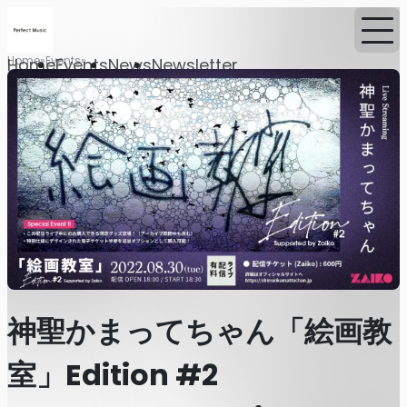
Home
Events
Home
Events
News
Newsletter
神聖かまってちゃん「絵画教
室」Edition #2