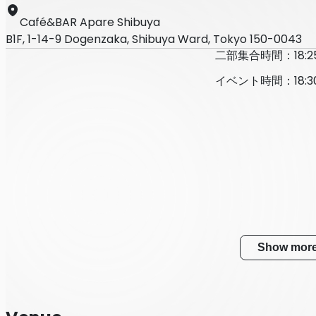
Café&BAR Apare Shibuya
B1F, 1-14-9 Dogenzaka, Shibuya Ward, Tokyo 150-0043
二部集合時間：18:2
イベント時間：18:3
Show mor