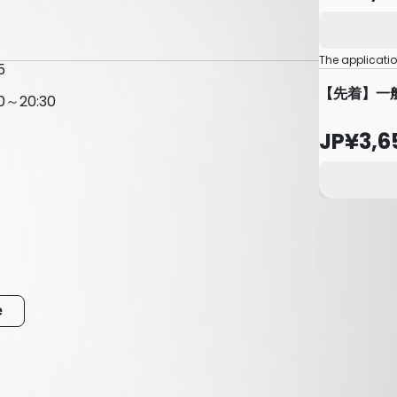
The applicati
5
【先着】一
0
～
20:30
JP¥3,6
e