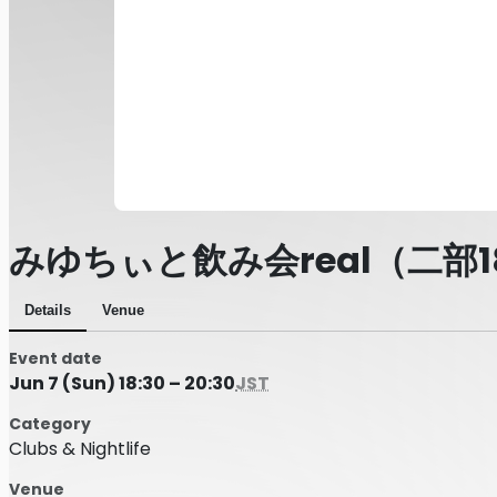
みゆちぃと飲み会real（二部18:
Details
Venue
Event date
Jun 7 (Sun) 18:30 – 20:30
JST
Category
Clubs & Nightlife
Venue