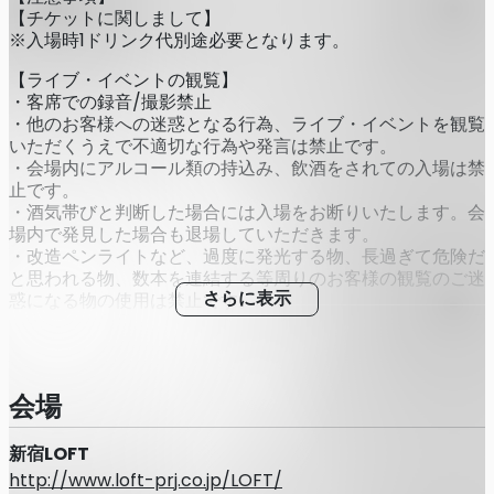
【チケットに関しまして】
※入場時1ドリンク代別途必要となります。
【ライブ・イベントの観覧】
・客席での録音/撮影禁止
・他のお客様への迷惑となる行為、ライブ・イベントを観覧
いただくうえで不適切な行為や発言は禁止です。
・会場内にアルコール類の持込み、飲酒をされての入場は禁
止です。
・酒気帯びと判断した場合には入場をお断りいたします。会
場内で発見した場合も退場していただきます。
・改造ペンライトなど、過度に発光する物、長過ぎて危険だ
と思われる物、数本を連結する等周りのお客様の観覧のご迷
惑になる物の使用は禁止です。
さらに表示
・全てのお客様にコンサートを安心してお楽しみ頂く為、過
度なジャンプなどの危険行為、他のお客様のご迷惑になる行
為を禁止とさせていただき、発見した場合は会場スタッフよ
りお声がけさせていただきます。
会場
・その他、場内外では、係員の指示に従っていただきます。
万が一上記ルールが守られない場合は公演の中止、または退
新宿LOFT
場いただく場合もございます。
その際、チケット代などの返金対応は一切ございません。ま
http://www.loft-prj.co.jp/LOFT/